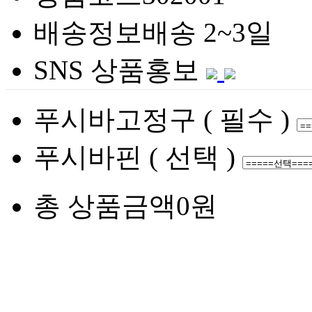
배송정보
배송 2~3일
SNS 상품홍보
푸시바고정구 ( 필수 )
푸시바핀 ( 선택 )
총 상품금액
0원