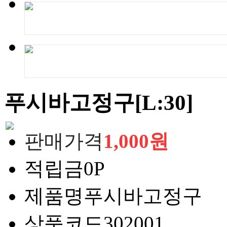
푸시바고정구[L:30]
판매가격
1,000원
적립금
0P
제품명
푸시바고정구
상품코드
302001